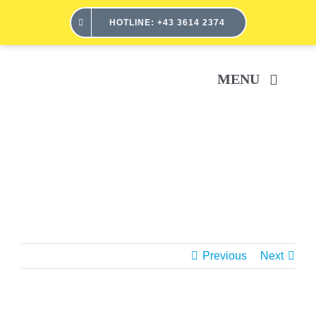
Skip
HOTLINE: +43 3614 2374
to
content
MENU
H
SER
ÜBE
Previous
Next
POR