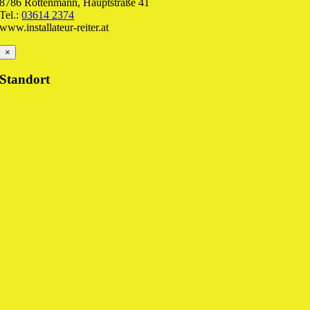
8786 Rottenmann, Hauptstraße 41
Tel.:
03614 2374
www.installateur-reiter.at
×
Standort