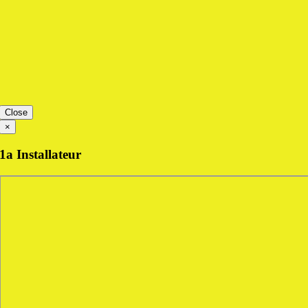
Close
×
1a Installateur