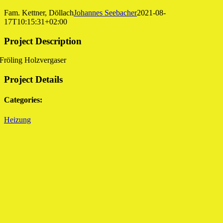
Fam. Kettner, Döllach
Johannes Seebacher
2021-08-
17T10:15:31+02:00
Project Description
Fröling Holzvergaser
Project Details
Categories:
Heizung