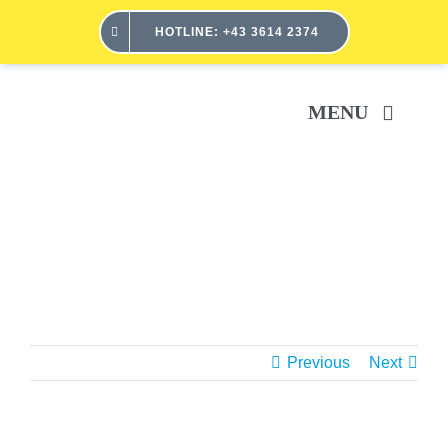
Skip
HOTLINE: +43 3614 2374
to
content
MENU
H
SER
ÜBE
Previous
Next
POR