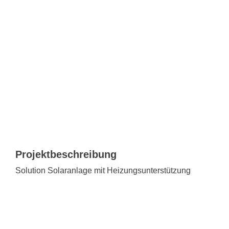
View
KO
Larger
Image
Mein 1a 
SPEND
Solution Solaranlage mit Heizungsunterstützung