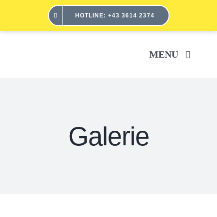
Skip
HOTLINE: +43 3614 2374
to
content
MENU
H
Galerie
SER
ÜBE
POR